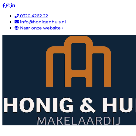
0320 4262 22
info@honigenhuis.nl
Naar onze website ›