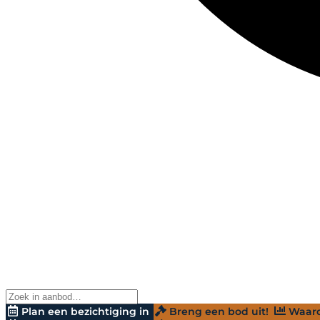
Plan een bezichtiging in
Breng een bod uit!
Waard