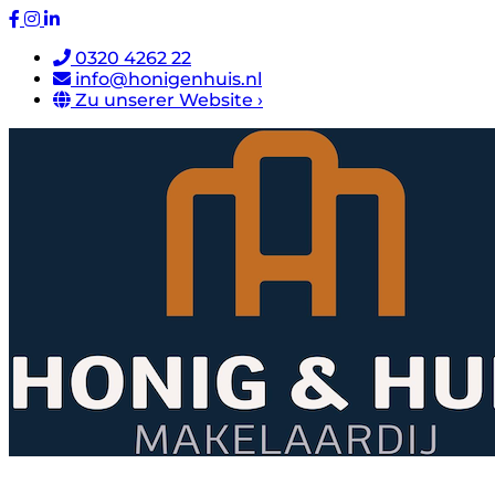
0320 4262 22
info@honigenhuis.nl
Zu unserer Website ›