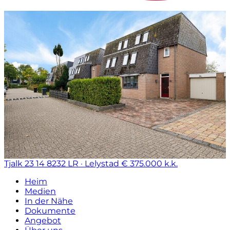
Tjalk 23 14
8232 LR · Lelystad
€ 375.000 k.k.
Heim
Medien
In der Nähe
Dokumente
Angebot